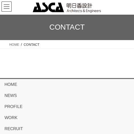
コ
ナ
ン
ビ
テ
ゲ
ン
ー
CONTACT
ツ
シ
へ
ョ
ス
ン
HOME
CONTACT
キ
に
ッ
移
プ
動
HOME
NEWS
PROFILE
WORK
RECRUIT