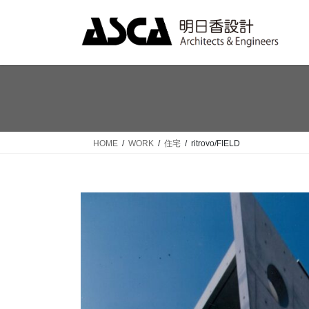
コ
ナ
ン
ビ
テ
ゲ
ン
ー
ツ
シ
へ
ョ
ス
ン
キ
に
ッ
移
HOME
WORK
住宅
ritrovo/FIELD
プ
動