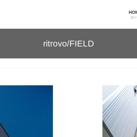
HO
ホー
ritrovo/FIELD