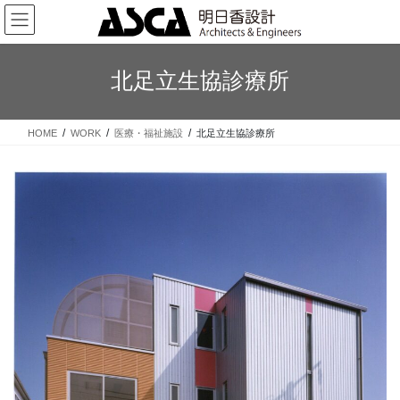
コ
ナ
ン
ビ
テ
ゲ
ン
ー
北足立生協診療所
ツ
シ
へ
ョ
ス
ン
HOME
WORK
医療・福祉施設
北足立生協診療所
キ
に
ッ
移
プ
動