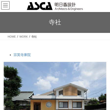
コ
ナ
ン
ビ
テ
ゲ
ン
ー
寺社
ツ
シ
へ
ョ
ス
ン
HOME
WORK
寺社
キ
に
ッ
移
プ
動
宗英寺庫院