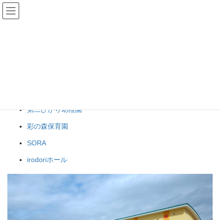
コ
ナ
ン
ビ
テ
ゲ
ン
ー
幼稚園・保育園
ツ
シ
へ
ョ
ス
ン
HOME
WORK
幼稚園・保育園
キ
に
ッ
移
プ
動
第二ひかり幼稚園
彩の森保育園
SORA
irodoriホール