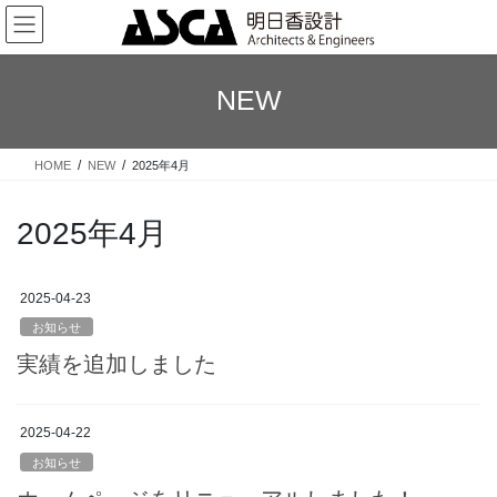
コ
ナ
ン
ビ
テ
ゲ
ン
ー
NEW
ツ
シ
へ
ョ
ス
ン
HOME
NEW
2025年4月
キ
に
ッ
移
プ
動
2025年4月
2025-04-23
お知らせ
実績を追加しました
2025-04-22
お知らせ