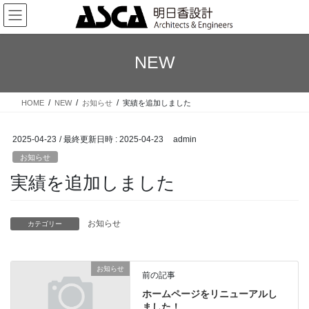
コ
ナ
ン
ビ
テ
ゲ
ン
ー
NEW
ツ
シ
へ
ョ
ス
ン
HOME
NEW
お知らせ
実績を追加しました
キ
に
ッ
移
プ
動
2025-04-23
/ 最終更新日時 :
2025-04-23
admin
お知らせ
実績を追加しました
お知らせ
カテゴリー
お知らせ
前の記事
ホームページをリニューアルし
ました！